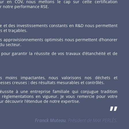
eur en COV, nous mettons le cap sur cette certification
er notre performance RSE.
gie et des investissements constants en R&D nous permettent
s et traçables.
nos approvisionnements optimisés nous permettent d’honorer
 du secteur.
our garantir la réussite de vos travaux d’étanchéité et de
es moins impactantes, nous valorisons nos déchets et
sses creuses : des résultats mesurables et contrôlés.
 réussite à une entreprise familiale qui conjugue tradition
et règlementations en vigueur. Je vous remercie pour votre
our découvrir l’étendue de notre expertise.
”
Franck Muteau
, Président de MAX PERLÈS.