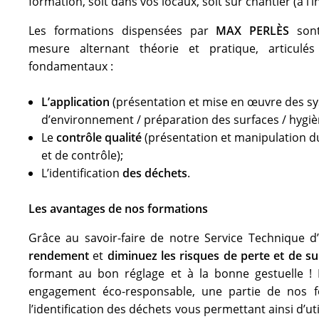
formation, soit dans vos locaux, soit sur chantier (à l’i
Les formations dispensées par
MAX PERLÈS
sont
mesure alternant théorie et pratique, articul
fondamentaux :
L’application
(présentation et mise en œuvre des sy
d’environnement / préparation des surfaces / hygièn
Le
contrôle qualité
(présentation et manipulation du
et de contrôle);
L’identification
des déchets
.
Les avantages de nos formations
Grâce au savoir-faire de notre Service Technique d
rendement
et
diminuez les risques de perte et de 
formant au bon réglage et à la bonne gestuelle !
engagement éco-responsable, une partie de nos f
l’identification des déchets vous permettant ainsi d’uti