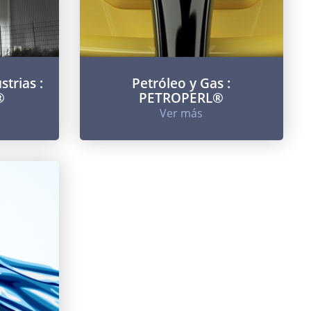
trias :
Petróleo y Gas :
®
PETROPERL®
Ver más