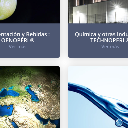
ntación y Bebidas :
Química y otras Indus
OENOPERL®
TECHNOPERL
Ver más
Ver más