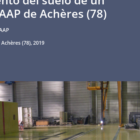
nto del suelo de un
SIAAP de Achères (78)
IAAP
, Achères (78), 2019