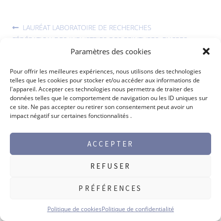
LAURÉAT LABORATOIRE DE RECHERCHES
FÉDÉRATION DES INDUSTRIES DES PEINTURES, ENCRES,
Paramètres des cookies
COULEURS, COLLES ET ADHÉSIFS, PRÉSERVATION DU BOIS
Pour offrir les meilleures expériences, nous utilisons des technologies
telles que les cookies pour stocker et/ou accéder aux informations de
l'appareil. Accepter ces technologies nous permettra de traiter des
données telles que le comportement de navigation ou les ID uniques sur
ce site. Ne pas accepter ou retirer son consentement peut avoir un
impact négatif sur certaines fonctionnalités .
ACCEPTER
©2026 Max Perlès -
Mentions légales
REFUSER
GAMME PRODUITS
PRÉFÉRENCES
Politique de cookies
Politique de confidentialité