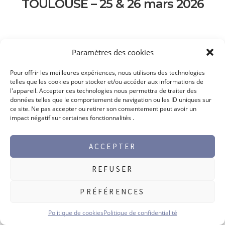
TOULOUSE – 25 & 26 mars 2026
MAX PERLÈS AU SALON RPA 2026
Paramètres des cookies
ARRÊT DE PRODUCTION MAX PERLÈS POUR MAINTENANCE
DU 10 AU 21 AOUT 2026
Pour offrir les meilleures expériences, nous utilisons des technologies
telles que les cookies pour stocker et/ou accéder aux informations de
l'appareil. Accepter ces technologies nous permettra de traiter des
données telles que le comportement de navigation ou les ID uniques sur
ce site. Ne pas accepter ou retirer son consentement peut avoir un
impact négatif sur certaines fonctionnalités .
ACCEPTER
REFUSER
©2026 Max Perlès -
Mentions légales
PRÉFÉRENCES
GAMME PRODUITS
Politique de cookies
Politique de confidentialité